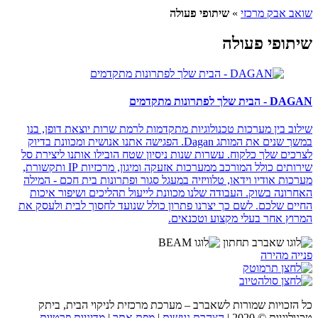
שואב אבק מרכזי
»
שיתופי פעולה
שיתופי פעולה
DAGAN - הבית שלך לפתרונות מתקדמים
שילוב בין מערכות טכנולוגיות מתקדמות לרמת שרות יוצאת דופן, בנו
במשך שנים את המותג Dagan. הפגישה אתנו אנושית ומכוונת בדיוק
לצרכים שלך כלקוח. עשרות שנות ניסיון שטח הובילו אותנו ליצירת סל
שירותים כולל המורכב ממערכות אזעקה ומיגון, מרכזיות IP ותקשורת,
מערכות אודיו וידאו, טלוויזיה במעגל סגור ופתרונות בית חכם - המילה
האחרונה בשוק. העבודה שלנו מכוונת לייעול תהליכים ושיפור איכות
החיים שלכם. לשם כך יצרנו פתרון כולל שנועד לחסוך לבית ולעסק את
המרוץ אחר בעלי מקצוע וטכנאים.
פנייה מהירה
כל הזכויות שמורות לשאברב – מערכת מרכזית לניקוי הבית, ביתק
טכנולוגיות © 2020 |
הצהרת נגישות
|
מפת אתר
|
מדיניות פרטיות