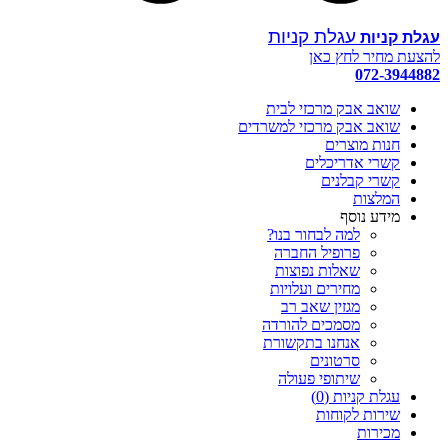
עגלת קניות
להצעת מחיר לחץ כאן
072-3944882
שואב אבק מרכזי לבית
שואב אבק מרכזי למשרדים
חנות מוצרים
קשרי אדריכלים
קשרי קבלנים
המלצות
מידע נוסף
למה לבחור בנו?
פרופיל החברה
שאלות נפוצות
מחירים ועלויות
מגזין שאב רב
מסמכים להורדה
אנחנו בתקשורת
סרטונים
שיתופי פעולה
עגלת קניות (
0
)
שירות לקוחות
מכירות