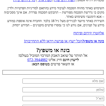
השימוש באתר מהווה הסכמה לעיבוד מידע בהתאם למדיניות הפרטיות ולדין.
מקום בו נדרשת הסכמה מפורשת – תתבקש הסכמה נפרדת. אם אינך מסכים/ה
– אנא הימנע/י משימוש באתר.
השירות באתר מיועד לבגירים מעל גיל 18 בלבד. החברה אינה אוספת במודע
מידע על קטינים, אם נודע לנו כי נמסרו פרטים מקטינים – המידע יימחק.
אלקטרו קידום ופיתוח
בונה או משפץ?
קבל ייעוץ או פגישת וידאו ללא התחייבות!
בונה או משפץ?
אל תוותר על שואב האבק המרכזי המוביל בעולם!
לייעוץ חינם
חייג אלינו
072-3944882
או השאר פרטים
בטופס הבא: