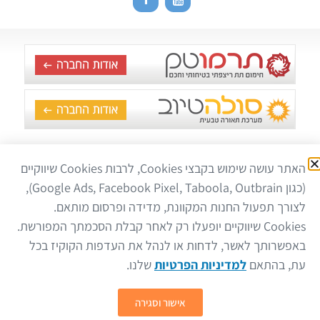
האתר עושה שימוש בקבצי Cookies, לרבות Cookies שיווקיים
כל הזכויות שמורות לשאברב – מערכת מרכזית לניקוי הבית, ביתק
(כגון Google Ads, Facebook Pixel, Taboola, Outbrain),
טכנולוגיות © 2020 |
הצהרת נגישות
|
מפת אתר
|
מדיניות פרטיות
לצורך תפעול החנות המקוונת, מדידה ופרסום מותאם.
השימוש באתר מהווה הסכמה לעיבוד מידע בהתאם למדיניות הפרטיות ולדין. מקום
Cookies שיווקיים יופעלו רק לאחר קבלת הסכמתך המפורשת.
בו נדרשת הסכמה מפורשת – תתבקש הסכמה נפרדת. אם אינך מסכים/ה – אנא
הימנע/י משימוש באתר.
באפשרותך לאשר, לדחות או לנהל את העדפות הקוקיז בכל
השירות באתר מיועד לבגירים מעל גיל 18 בלבד. החברה אינה אוספת במודע מידע
עת, בהתאם
למדיניות הפרטיות
שלנו.
על קטינים, אם נודע לנו כי נמסרו פרטים מקטינים – המידע יימחק.
אישור וסגירה
אלקטרו קידום ופיתוח
בונה או משפץ
חייגו אלינו